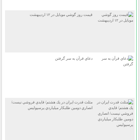
قيمت روز گوشي موبايل در ۱۲ ارديبهشت
دعاي قرآن به سر گرفتن
مثلث قدرت ايران در يك هشتم/ قايدي فروشي نيست/
انصاري دومين طلبكار ميلياردي پرسپوليس