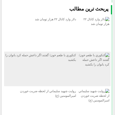
پربحث ترين مطالب
دلار وارد كانال ۲۲ هزار تومان شد
كنكوري با طعم خون/ گفتند اگر داعش حمله كرد بانوان را
بكشيد
روايت شهيد سليماني از لحظه ضربت خوردن
اميرالمومنين (ع)