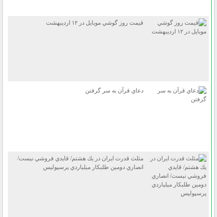
قيمت روز گوشي موبايل در ۱۲ ارديبهشت
دعاي قرآن به سر گرفتن
مثلث قدرت ايران در يك هشتم/ قايدي فروشي نيست/
انصاري دومين طلبكار ميلياردي پرسپوليس