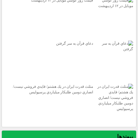
قيمت روز گوشي موبايل در ۱۲ ارديبهشت
دعاي قرآن به سر گرفتن
مثلث قدرت ايران در يك هشتم/ قايدي فروشي نيست/
انصاري دومين طلبكار ميلياردي پرسپوليس
پيوندها