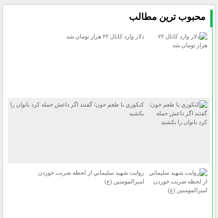
محبوب ترين مطالب
دلار وارد كانال ۲۲ هزار تومان شد
كنكوري با طعم خون/ گفتند اگر داعش حمله كرد بانوان را
بكشيد
روايت شهيد سليماني از لحظه ضربت خوردن
اميرالمومنين (ع)