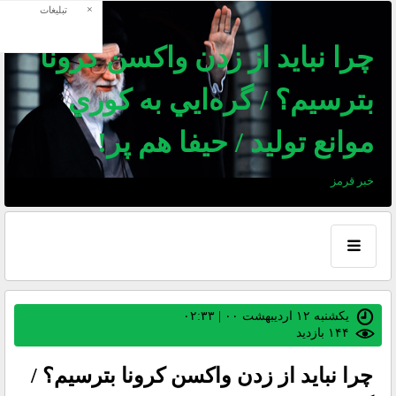
×
تبلیغات
چرا نبايد از زدن واكسن كرونا
بترسيم؟ / گره‌ايي به كوري
موانع توليد / حيفا هم پر!
خبر قرمز
یکشنبه ۱۲ اردیبهشت ۰۰ | ۰۲:۳۳
۱۴۴ بازديد
چرا نبايد از زدن واكسن كرونا بترسيم؟ /