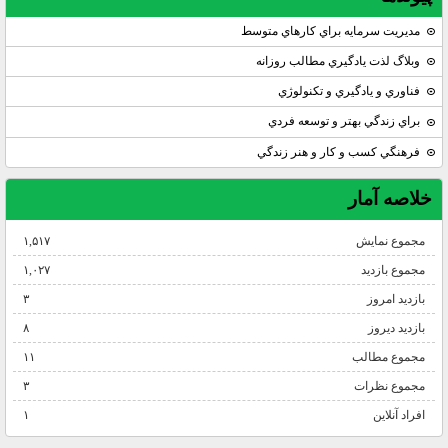
مديريت سرمايه براي كارهاي متوسط
وبلاگ لذت يادگيري مطالب روزانه
فناوري و يادگيري و تكنولوژي
براي زندگي بهتر و توسعه فردي
فرهنگي كسب و كار و هنر زندگي
خلاصه آمار
مجموع نمایش‌
۱,۵۱۷
مجموع بازدید
۱,۰۲۷
بازدید امروز
۳
بازدید دیروز
۸
مجموع مطالب
۱۱
مجموع نظرات
۳
افراد آنلاین
۱