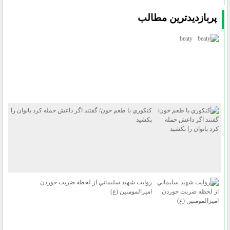
پربازديدترين مطالب
beaty
كنكوري با طعم خون/ گفتند اگر داعش حمله كرد بانوان را
بكشيد
روايت شهيد سليماني از لحظه ضربت خوردن
اميرالمومنين (ع)