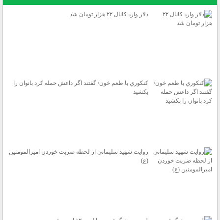
دلار وارد كانال ۲۲ هزار تومان شد
كنكوري با طعم خون/ گفتند اگر داعش حمله كرد بانوان را
بكشيد
روايت شهيد سليماني از لحظه ضربت خوردن اميرالمومنين
(ع)