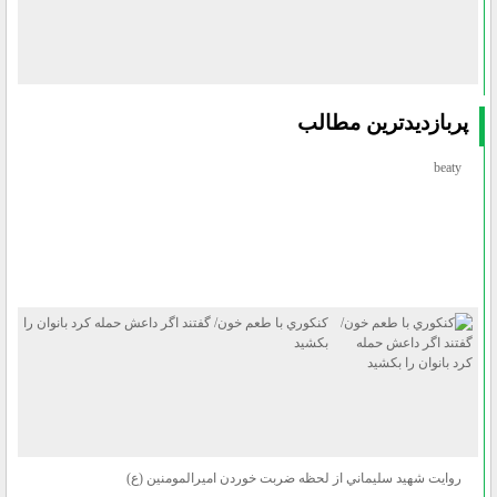
پربازديدترين مطالب
beaty
كنكوري با طعم خون/ گفتند اگر داعش حمله كرد بانوان را
بكشيد
روايت شهيد سليماني از لحظه ضربت خوردن اميرالمومنين (ع)