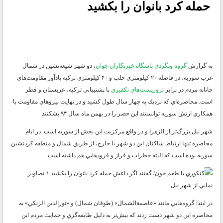
حمله كرد بانوان را بكشيد
به گزارش
گروه وبگردي باشگاه خبرنگاران جوان
، دو شهر شيعه‌نشين در شمال
غرب
سوريه
، در فاصله ۲۰ كيلومتري حلب و ۴۰ كيلومتري تركيه يادآور مقاومت‌هاي
جانانه مردم در برابر
تروريست‌هاي تكفيري
با پشتيباني تركيه، عربستان و قطر
است. محاصره‌اي كه نزديك به چهار سال طول كشيد و در نهايت
نيرو‌هاي مقاومت
با
همكاري ارتش سوريه توانستند اين حصر را در بهمن ماه سال ۹۴ بشكنند.
شهر نبل بزرگ‌تر از الزهرا و در واقع مركزيت اين بخش از سوريه است. در ايام
محاصره تنها ارتباط ساكنان اين دو شهر با خارج، از طريق شمال و منطقه كردنشين
سوريه بوده است كه البته خطرات و فراز و فرود‌هايي هم داشته است.
نمايي از شهر نبل
در ابتدا گروه‌هايي مانند «عاصمة‌الشمال» (طوفان شمال) و «نورالدين الزنكي» به
محاصره اين دو شهر دست زدند كه بيش‌تر به دليل طايفه‌گري و حمايت مردم اين