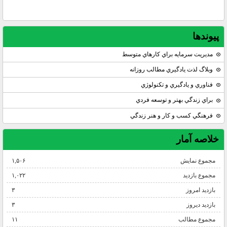
پيوندها
مديريت سرمايه براي كارهاي متوسط
وبلاگ لذت يادگيري مطالب روزانه
فناوري و يادگيري و تكنولوژي
براي زندگي بهتر و توسعه فردي
فرهنگي كسب و كار و هنر زندگي
خلاصه آمار
مجموع نمایش‌
۱,۵۰۶
مجموع بازدید
۱,۰۲۲
بازدید امروز
۳
بازدید دیروز
۳
مجموع مطالب
۱۱