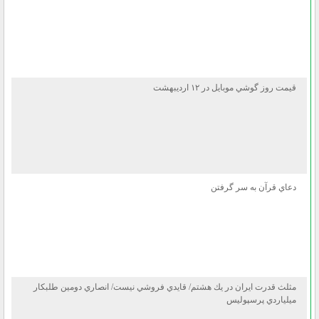
قيمت روز گوشي موبايل در ۱۲ ارديبهشت
دعاي قرآن به سر گرفتن
مثلث قدرت ايران در يك هشتم/ قايدي فروشي نيست/ انصاري دومين طلبكار
ميلياردي پرسپوليس