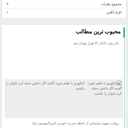
مجموع نظرات
۳
افراد آنلاین
۱
محبوب ترين مطالب
دلار وارد كانال ۲۲ هزار تومان شد
كنكوري با طعم خون/ گفتند اگر داعش حمله كرد بانوان را
بكشيد
روايت شهيد سليماني از لحظه ضربت خوردن اميرالمومنين (ع)