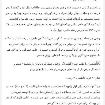
ناراحت و گريان به سمت خانه رفتم. بعد از مدتي پسر خاله‌ام دنبال آمد و گفت: اعلام
كردند تا دو ساعت ديگر براي شركت در كنكور بايد در مدرسه حاضر شوي! وقتي سر
جلسه نشستم. برگه‌هاي كنكور را كه آغشته به خون شهيدان بود جلويمان گذاشتند.
اين گونه كنكور دادم. وقتي برگه‌هاي كنكور توسط معلم‌هاي محلي تصحيح شد از ۳۱۰
نمره، ۲۹۴ شدم و در رشته علمي قبول شدم.
وقتي هم محاصره شهر تمام شد، كنكور پيش‌دانشگاهي دادم و در رشته آمار دانشگاه
حلب قبول شدم. بعد از قبولي مادرم گفت بهتر است به جاي حلب، براي تحصيل به
ايران بروم. چون در آنجا امنيت برقرار است و حضور در حلب خطراتي دارد. الان هم
دانشجوي خبرنگاري در يكي از دانشگاه‌هاي تهران هستم.
استقبال مردم نبل از مدافعان حرم پس از حصر با دانه‌هاي برنج
تقارن ۲ تولد فاطمه با ۲ رخداد
من ۲ تولد دارم. يكي اول ژانويه كه مصادف با شهادت حاج قاسم (۱۳ دي ماه) است و
ديگري به قمري كه آن هم مصادف با روز آزادسازي نبل و الزهرا توسط نيرو‌هاي
مقاومت است. وقتي خبر شكسته شدن حصر شهرم را شنيدم، اولين كاري كه كردم
اين بود كه براي خودم كيك تولد با عدد ۱۷ گرفتم.