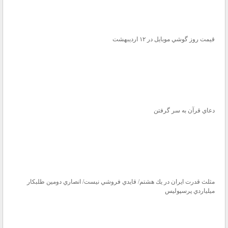
قيمت روز گوشي موبايل در ۱۲ ارديبهشت
دعاي قرآن به سر گرفتن
مثلث قدرت ايران در يك هشتم/ قايدي فروشي نيست/ انصاري دومين طلبكار
ميلياردي پرسپوليس