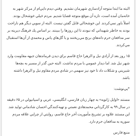
البته ما ابتدا متوجه آزادسازي شهرمان نشديم. وقتي ديدم دايي‌ام از مركز شهر به
خانه‌مان آمده است، تازه آن موقع متوجه قضايا شديم. مردم خيلي خوشحال بودند.
اصلاً باور نمي‌كردند. اين خوشحالي قابل گفتن نيست. البته از سويي ديگر هم ناراحت
بودند به خاطر شهيداني كه نبودند تا اين روز‌ها را ببينند. بر اساس يك فرهنگ ديرينه بر
سر مدافعان حرم دانه‌هاي برنج مي‌ريختند و با گل‌هاي ياس و محمدي از آن‌ها استقبال
مي‌كردند.
۱۵ روز بعد از آزادي نبل و الزهرا حاج قاسم براي ديدن فرماندهان جبهه مقاومت وارد
شهر نبل شد. اما ديدار عمومي با مردم نداشت. البته حين گذر از مسير به بچه‌ها
شيريني و شكلات داد تا خود نيز سهمي در شادي مردم مقاوم نبل و الزهرا داشته
باشد.
*پي‌نوشت:
مستند «اوايل ژانويه» به چهار زبان فارسي، انگليسي، عربي و اسپانيولي در ۶۵ دقيقه
در سال ۹۹ به كارگرداني محمدهادي نعمتي و تهيه‌كنندگي احسان شادماني توليد شد.
اين مستند علاوه بر تشريح مأموريت آخر حاج قاسم، روايتي از چرايي علاقه مردم
سوريه به مدافعان حرم دارد.
منبع:فارس