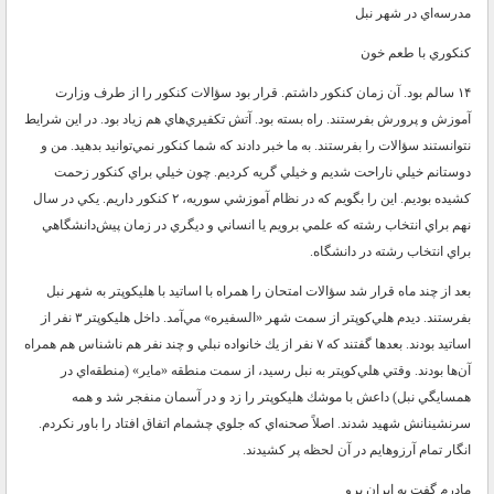
مدرسه‌اي در شهر نبل
كنكوري با طعم خون
۱۴ سالم بود. آن زمان كنكور داشتم. قرار بود سؤالات كنكور را از طرف وزارت
آموزش و پرورش بفرستند. راه بسته بود. آتش تكفيري‌هاي هم زياد بود. در اين شرايط
نتوانستند سؤالات را بفرستند. به ما خبر دادند كه شما كنكور نمي‌توانيد بدهيد. من و
دوستانم خيلي ناراحت شديم و خيلي گريه كرديم. چون خيلي براي كنكور زحمت
كشيده بوديم. اين را بگويم كه در نظام آموزشي سوريه، ۲ كنكور داريم. يكي در سال
نهم براي انتخاب رشته كه علمي برويم يا انساني و ديگري در زمان پيش‌دانشگاهي
براي انتخاب رشته در دانشگاه.
بعد از چند ماه قرار شد سؤالات امتحان را همراه با اساتيد با هليكوپتر به شهر نبل
بفرستند. ديدم هلي‌كوپتر از سمت شهر «السفيره» مي‌آمد. داخل هليكوپتر ۳ نفر از
اساتيد بودند. بعد‌ها گفتند كه ۷ نفر از يك خانواده نبلي و چند نفر هم ناشناس هم همراه
آن‌ها بودند. وقتي هلي‌كوپتر به نبل رسيد، از سمت منطقه «ماير» (منطقه‌اي در
همسايگي نبل) داعش با موشك هليكوپتر را زد و در آسمان منفجر شد و همه
سرنشينانش شهيد شدند. اصلاً صحنه‌اي كه جلوي چشمام اتفاق افتاد را باور نكردم.
انگار تمام آرزوهايم در آن لحظه پر كشيدند.
مادرم گفت به ايران برو