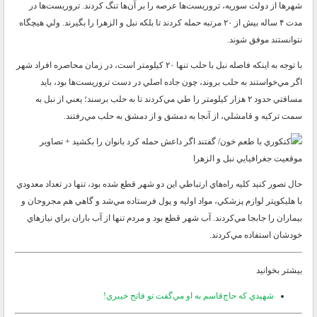
شهر‌ها از دولت سوريه، تروريست‌ها عرصه را بر آن‌ها تنگ كردند. تروريست‌ها در
مدت ۴ ساله بيش از ۲۰ مرتبه حمله كردند تا بلكه نبل و الزهرا را بگيرند. ولي هيچگاه
نتوانستند موفق شوند.
با توجه به اينكه فاصله نبل با حلب تنها ۲۰ كيلومتر است، در زمان محاصره افراد شهر
اگر مي‌خواستند به حلب بروند، چون جاده اصلي در دست تروريست‌ها بود، بايد
مسافتي حدود ۲ هزار كيلومتر را طي مي‌كردند تا به حلب برسند؛ يعني از نبل به
سمت تركيه و قامشلي، از آنجا به دمشق و از دمشق به حلب مي‌رفتند.
موقعيت جغرافيايي نبل و الزهرا
حال تصور كنيد كليه راه‌هاي ارتباطي اين دو شهر قطع شده بود، تنها در تعداد معدودي
با هليكوپتر لوازم پزشكي، مواد اوليه و پول فرستاده مي‌شد و گاهي هم مجروحان و
بيماران را جابجا مي‌كردند. آب شهر قطع بود و مردم تنها از آب باران براي نياز‌هاي
خودشان استفاده مي‌كردند.
بيشتر بخوانيد
شهيدي كه حاج‌قاسم به او مي‌گفت تو فاتح خيبري!