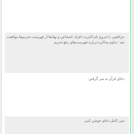
عراقچي: با خروج نام اكثريت افراد، اشخاص و نهاد‌ها از فهرست تحريم‌ها موافقت
شد / تداوم مذاكره درباره فهرست‌هاي رفع تحريم
دعاي قرآن به سر گرفتن
متن كامل دعاي جوشن كبير