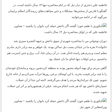
فاطمه علي دختري از ديار نبل كه در ايام محاصره تنها ۱۴ سال داشته است، در
گفتگو با فارس از سختي‌ها، مشكلات و حتي مجاهدت‌هاي رزمندگان اسلام برايمان
مي‌گويد كه در ادامه مي‌خوانيد:
فاطمه علي كه در اوايل محاصره نبل ۱۴ سال داشت
دوران نوجواني من با محاصره شهرم از سوي داعش و جبهه النصرة سپري شد.
خانواده ۷ نفره ما در خيابان پست نبل ساكن بودند. يك خواهر و سه برادر دارم. مادرم
معلم است و پدرم هم راننده تانكر نفت. در آن زمان غذا، آب، برق و حتي اينترنت هم
نداشتيم. برخي اوقات تنها غذاي ما نان خشك بود.
گاهي مردم براي تهيه آذوقه مجبور بودند به منطقه كردنشين بروند و مايحتاج خودشان
را با چند برابر قيمت بخرند. با اين اوصاف برخي روز‌ها جرأت نمي‌كرديم از خانه خارج
شويم. چون تك تيرانداز‌ها مردم را هدف مي‌گرفتند. البته اين جدا از آن حملات
خمپاره‌اي داعش بود كه هر شب انجام مي‌شد. خيلي از همشهريانم بر اثر اين حملات
شهيد شدند.
ويرانه‌هايي از شهر نبل