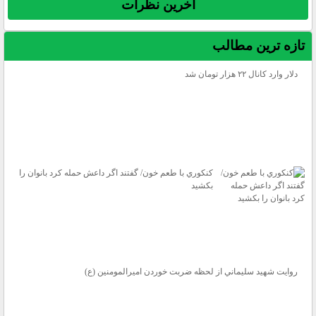
آخرين نظرات
تازه ترين مطالب
دلار وارد كانال ۲۲ هزار تومان شد
كنكوري با طعم خون/ گفتند اگر داعش حمله كرد بانوان را
بكشيد
روايت شهيد سليماني از لحظه ضربت خوردن اميرالمومنين (ع)