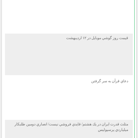
قيمت روز گوشي موبايل در ۱۲ ارديبهشت
دعاي قرآن به سر گرفتن
مثلث قدرت ايران در يك هشتم/ قايدي فروشي نيست/ انصاري دومين طلبكار
ميلياردي پرسپوليس