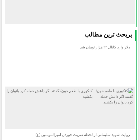
پربحث ترين مطالب
دلار وارد كانال ۲۲ هزار تومان شد
كنكوري با طعم خون/ گفتند اگر داعش حمله كرد بانوان را
بكشيد
روايت شهيد سليماني از لحظه ضربت خوردن اميرالمومنين (ع)