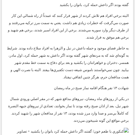
گفته بودند اگر داعش حمله كرد، بانوان را بكشيد
البته برخي افراد هم تلاش كردند از شهر فرار كنند كه عمدتاً از راه شمالي اين كار
صورت مي‌گرفت كه خطرات زيادي هم داشت. يعني به سمت مرز تركيه مي‌رفتند و
از طرف ديگر وارد سوريه مي‌شدند. برخي از اين افراد اسير شدند، برخي هم شهيد و
برخي هم موفق به فرار شدند.
به خاطر فضاي موجود و حمله داعش در نبل و الزهرا به افراد سلاح داده بودند. شرايط
به گونه‌اي شد كه به مرد‌هاي شهر گفته بودند اگر داعش به شهر حمله كرد، اول مادر،
همسر، دختران و خواهرانتان را بكشيد و بعد براي دفاع به سمت خط مقدم شهر
بياييد. چون نمي‌خواستند ناموس شيعه دست تكفيري‌ها بيفتد. البته با نصرت الهي و
همت مدافعان حرم، هرگز چنين اتفاقي نيفتاد.
شهادت ۱۳ نفر هنگام اقامه نماز صبح در ماه رمضان
در يكي از روز‌هاي ماه رمضان، نيرو‌هاي مدافع شهر كه در مقر اصلي ورودي شمال
شهر نبل، بعد از اذان صبح رفته بودند تا نماز بخوانند، تعدادي از نيرو‌هاي جبهه النصرة
كه كاملاً بي‌سر و صدا وارد مرز شده بودند، ۱۳ نفر از مدافعان شهر را شهيد كردند.
برخي مواقع اين گونه شبيخون مي‌زدند.