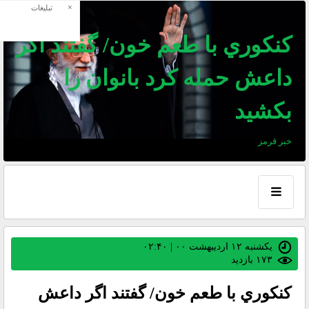
×
تبلیغات
كنكوري با طعم خون/ گفتند اگر
داعش حمله كرد بانوان را
بكشيد
خبر قرمز
یکشنبه ۱۲ اردیبهشت ۰۰ | ۰۲:۴۰
۱۷۳ بازديد
كنكوري با طعم خون/ گفتند اگر داعش