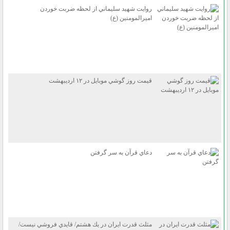
روايت شهيد سليماني از لحظه ضربت خوردن
اميرالمومنين (ع)
قيمت روز گوشي موبايل در ۱۲ ارديبهشت
دعاي قرآن به سر گرفتن
مثلث قدرت ايران در يك هشتم/ قايدي فروشي نيست/