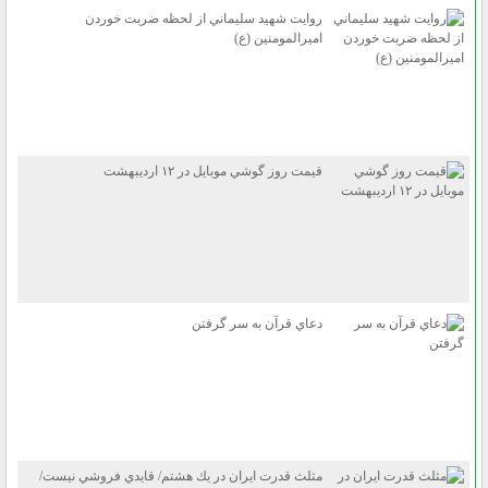
روايت شهيد سليماني از لحظه ضربت خوردن
اميرالمومنين (ع)
قيمت روز گوشي موبايل در ۱۲ ارديبهشت
دعاي قرآن به سر گرفتن
مثلث قدرت ايران در يك هشتم/ قايدي فروشي نيست/