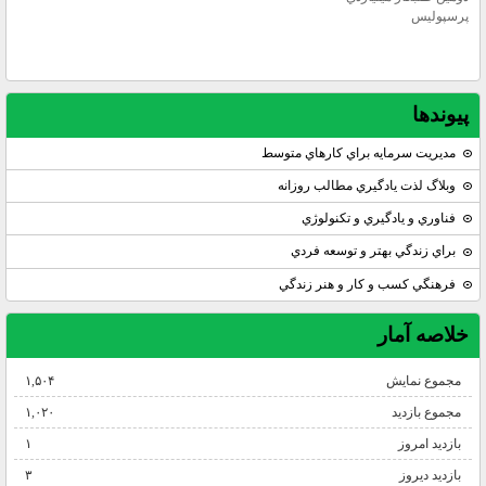
پيوندها
مديريت سرمايه براي كارهاي متوسط
وبلاگ لذت يادگيري مطالب روزانه
فناوري و يادگيري و تكنولوژي
براي زندگي بهتر و توسعه فردي
فرهنگي كسب و كار و هنر زندگي
خلاصه آمار
مجموع نمایش‌
۱,۵۰۴
مجموع بازدید
۱,۰۲۰
بازدید امروز
۱
بازدید دیروز
۳