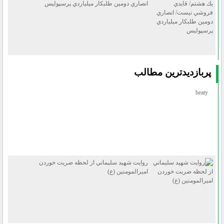
انصاري دومين طلبكار ميلياردي پرسپوليس
پربازديدترين مطالب
beaty
روايت شهيد سليماني از لحظه ضربت خوردن
اميرالمومنين (ع)