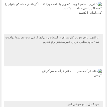
كنكوري با طعم خون/ گفتند اگر داعش حمله كرد بانوان را
بكشيد
عراقچي: با خروج نام اكثريت افراد، اشخاص و نهاد‌ها از فهرست تحريم‌ها موافقت
شد / تداوم مذاكره درباره فهرست‌هاي رفع تحريم
دعاي قرآن به سر گرفتن
متن كامل دعاي جوشن كبير