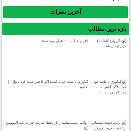
آخرين نظرات
تازه ترين مطالب
دلار وارد كانال ۲۲ هزار تومان شد
كنكوري با طعم خون/ گفتند اگر داعش حمله كرد بانوان را
بكشيد
روايت شهيد سليماني از لحظه ضربت خوردن اميرالمومنين
(ع)