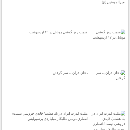
قيمت روز گوشي موبايل در ۱۲ ارديبهشت
دعاي قرآن به سر گرفتن
مثلث قدرت ايران در يك هشتم/ قايدي فروشي نيست/
انصاري دومين طلبكار ميلياردي پرسپوليس