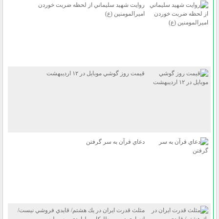
روايت شهيد سليماني از لحظه ضربت خوردن
اميرالمومنين (ع)
قيمت روز گوشي موبايل در ۱۲ ارديبهشت
دعاي قرآن به سر گرفتن
مثلث قدرت ايران در يك هشتم/ قايدي فروشي نيست/