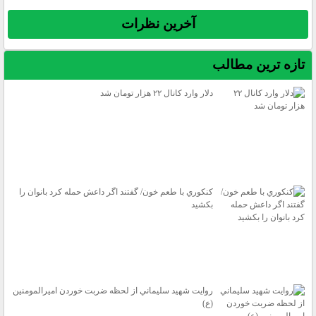
آخرين نظرات
تازه ترين مطالب
دلار وارد كانال ۲۲ هزار تومان شد
كنكوري با طعم خون/ گفتند اگر داعش حمله كرد بانوان را
بكشيد
روايت شهيد سليماني از لحظه ضربت خوردن اميرالمومنين
(ع)