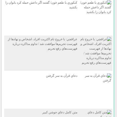
كنكوري با طعم خون/ گفتند اگر داعش حمله كرد بانوان را
بكشيد
عراقچي: با خروج نام اكثريت افراد، اشخاص و نهاد‌ها از
فهرست تحريم‌ها موافقت شد / تداوم مذاكره درباره
فهرست‌هاي رفع تحريم
دعاي قرآن به سر گرفتن
متن كامل دعاي جوشن كبير