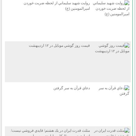
روايت شهيد سليماني از لحظه ضربت خوردن
اميرالمومنين (ع)
قيمت روز گوشي موبايل در ۱۲ ارديبهشت
دعاي قرآن به سر گرفتن
مثلث قدرت ايران در يك هشتم/ قايدي فروشي نيست/