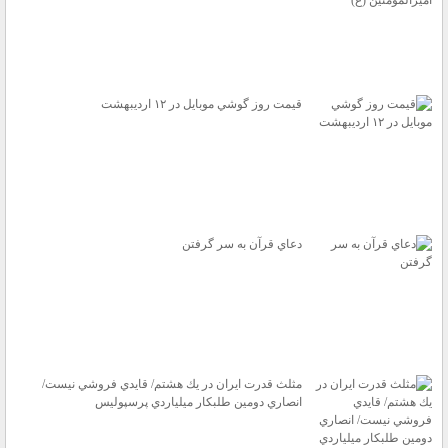
قيمت روز گوشي موبايل در ۱۲ ارديبهشت
دعاي قرآن به سر گرفتن
مثلث قدرت ايران در يك هشتم/ قايدي فروشي نيست/
انصاري دومين طلبكار ميلياردي پرسپوليس