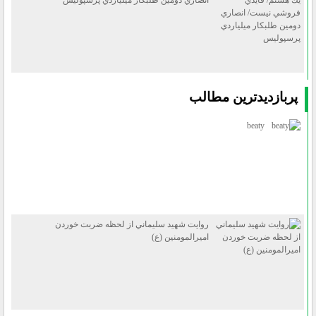
انصاري دومين طلبكار ميلياردي پرسپوليس
پربازديدترين مطالب
beaty
روايت شهيد سليماني از لحظه ضربت خوردن
اميرالمومنين (ع)