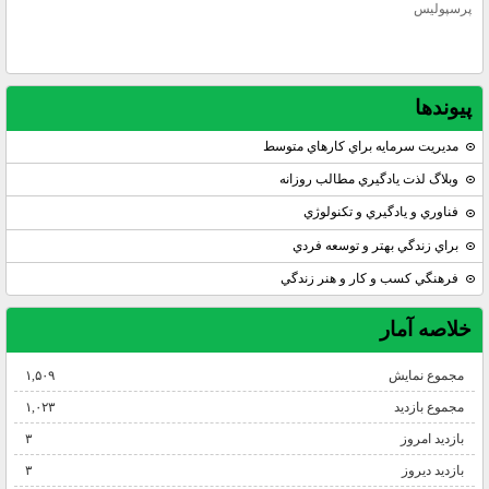
پيوندها
مديريت سرمايه براي كارهاي متوسط
وبلاگ لذت يادگيري مطالب روزانه
فناوري و يادگيري و تكنولوژي
براي زندگي بهتر و توسعه فردي
فرهنگي كسب و كار و هنر زندگي
خلاصه آمار
مجموع نمایش‌
۱,۵۰۹
مجموع بازدید
۱,۰۲۳
بازدید امروز
۳
بازدید دیروز
۳